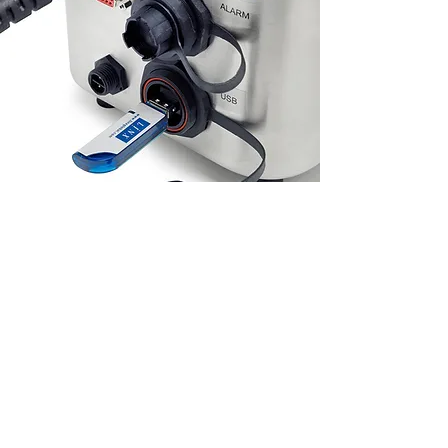
Características físicas
Pesa sólo 11 kg
Caja de acero inoxidable
Clasificación IP55 (lavado)
Pantalla táctil a todo color retroiluminada de 7” con
cubierta de polímero resistente
Conducto flexible y duradero, resistente a disolventes.
Opciones de montaje: montaje directo en línea, carro,
banco o mesa
Asa de transporte y base para cabezal de impresión
para un movimiento seguro entre líneas