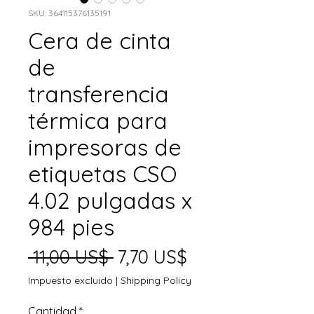
SKU: 364115376135191
Cera de cinta
de
transferencia
térmica para
impresoras de
etiquetas CSO
4.02 pulgadas x
984 pies
Precio
Precio
 11,00 US$ 
7,70 US$
de
Impuesto excluido
|
Shipping Policy
oferta
Cantidad
*