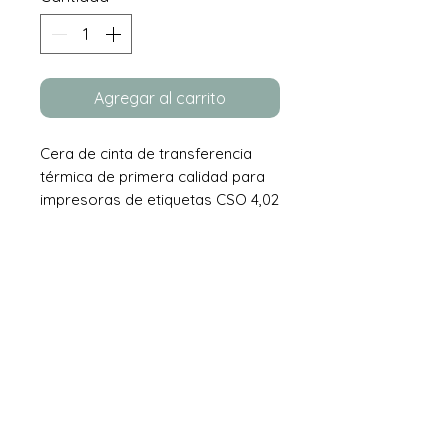
Agregar al carrito
Cera de cinta de transferencia
térmica de primera calidad para
impresoras de etiquetas CSO 4,02
pulgadas x 984 pies
Contáctenos
sales@tecmausa.com
+1 (786) 327 4254
18520 NW 67 Ave #202
Jardines de Miami, FL 33015